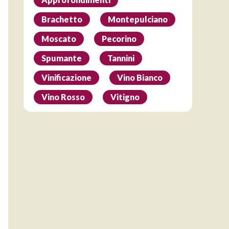
Brachetto
Montepulciano
Moscato
Pecorino
Spumante
Tannini
Vinificazione
Vino Bianco
Vino Rosso
Vitigno