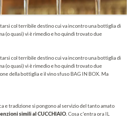
si col terribile destino cui va incontro una bottiglia di
a (o quasi) vi è rimedio e ho quindi trovato due
si col terribile destino cui va incontro una bottiglia di
a (o quasi) vi è rimedio e ho quindi trovato due
ione della bottiglia e il vino sfuso BAG IN BOX. Ma
a e tradizione si pongono al servizio del tanto amato
enzioni simili al CUCCHIAIO
. Cosa c’entra ora IL