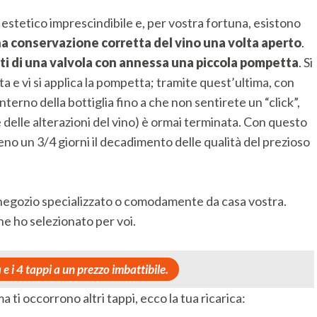
d estetico imprescindibile e, per vostra fortuna, esistono
conservazione corretta del vino una volta aperto
.
ti di una valvola con annessa una piccola pompetta
. Si
ta e vi si applica la pompetta; tramite quest’ultima, con
nterno della bottiglia fino a che non sentirete un “click”,
e delle alterazioni del vino) è ormai terminata. Con questo
o un 3/4 giorni il decadimento delle qualità del prezioso
 negozio specializzato o comodamente da casa vostra.
he ho selezionato per voi.
e i 4 tappi a un prezzo imbattibile.
a ti occorrono altri tappi, ecco la tua ricarica: