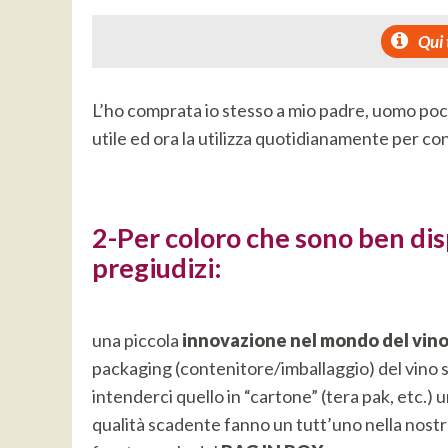
Qui 
L’ho comprata io stesso a mio padre, uomo poco
utile ed ora la utilizza quotidianamente per con
2-Per coloro che sono ben disp
pregiudizi:
una piccola
innovazione nel mondo del vin
packaging (contenitore/imballaggio) del vino sf
intenderci quello in “cartone” (tera pak, etc.)
qualità scadente fanno un tutt’uno nella nost