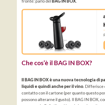
fronte: parlo del
BAG IN BOX
.
P
Che cos’è il BAG IN BOX?
Il BAG IN BOX è una nuova tecnologia di p
liquidi e quindi anche per il vino
. Differisce
contatto con il cartone (per quanto questo pos
possono alterarne il gusto). Il BAG IN BOX, com