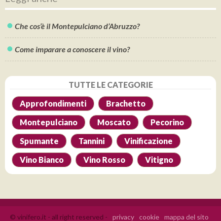
Che cos’è il Montepulciano d’Abruzzo?
Come imparare a conoscere il vino?
TUTTE LE CATEGORIE
Approfondimenti
Brachetto
Montepulciano
Moscato
Pecorino
Spumante
Tannini
Vinificazione
Vino Bianco
Vino Rosso
Vitigno
© vinifero.it - all right reserved -
privacy
cookie
mappa del sito