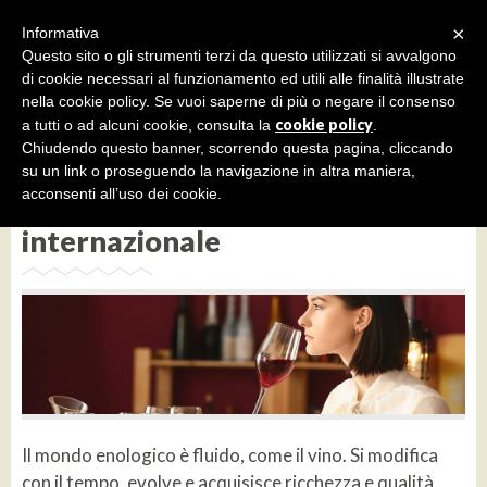
×
Informativa
Questo sito o gli strumenti terzi da questo utilizzati si avvalgono
di cookie necessari al funzionamento ed utili alle finalità illustrate
nella cookie policy. Se vuoi saperne di più o negare il consenso
cookie policy
a tutti o ad alcuni cookie, consulta la
.
PILLOLE
APPROFONDIMENTI
Chiudendo questo banner, scorrendo questa pagina, cliccando
14 Novembre 2020 | aggiornato il:2020-11-21
Vino online: allargare gli
su un link o proseguendo la navigazione in altra maniera,
acconsenti all’uso dei cookie.
orizzonti con uno sguardo
internazionale
Il mondo enologico è fluido, come il vino. Si modifica
con il tempo, evolve e acquisisce ricchezza e qualità