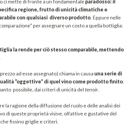
no ci mette di fronte a un fondamentale
paradosso: il
pecifica regione, frutto di unicità climatiche e
arabile con qualsiasi diverso prodotto
. Eppure nelle
“comparazione” per assegnare un costo a quella bottiglia:
tiglia la rende per ciò stesso comparabile, mettendo
.
un prezzo ad esse assegnato) chiama in causa
una serie di
alità “oggettive” di quel vino come prodotto finito
.
to possibile, dai criteri di unicità del
terroir
.
 la ragione della diffusione del ruolo e delle analisi dei
ivo di queste proprietà visive, olfattive e gustative del
he fissino griglie e criteri.