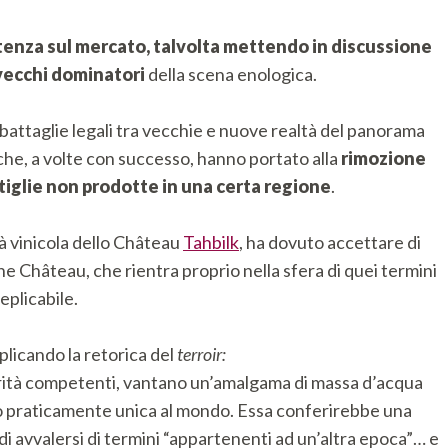
enza sul mercato, talvolta mettendo in discussione
 vecchi dominatori
della scena enologica.
attaglie legali tra vecchie e nuove realtà del panorama
 che, a volte con successo, hanno portato alla
rimozione
ttiglie non prodotte in una certa regione
.
ltà vinicola dello Château
Tahbilk
, ha dovuto accettare di
ne Château, che rientra proprio nella sfera di quei termini
eplicabile.
plicando la retorica del
terroir:
orità competenti, vantano un’amalgama di massa d’acqua
o praticamente unica al mondo. Essa conferirebbe una
 di avvalersi di termini “appartenenti ad un’altra epoca”… e