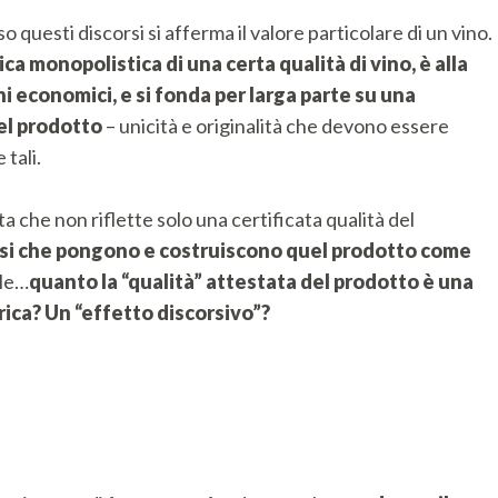
 questi discorsi si afferma il valore particolare di un vino.
ca monopolistica di una certa qualità di vino, è alla
ni economici, e si fonda per larga parte su una
uel prodotto
– unicità e originalità che devono essere
tali.
ta che non riflette solo una certificata qualità del
orsi che pongono e costruiscono quel prodotto come
ile…
quanto la “qualità” attestata del prodotto è una
ica? Un “effetto discorsivo”?