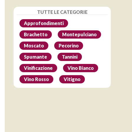
TUTTE LE CATEGORIE
Approfondimenti
Brachetto
Montepulciano
Moscato
Pecorino
Spumante
Tannini
Vinificazione
Vino Bianco
Vino Rosso
Vitigno