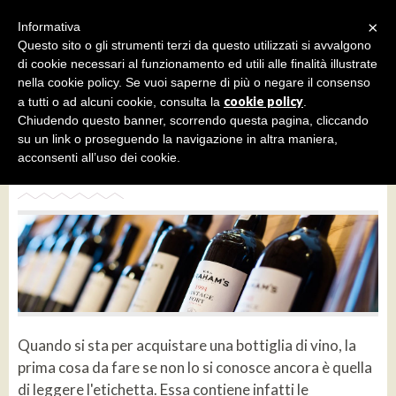
×
Informativa
Questo sito o gli strumenti terzi da questo utilizzati si avvalgono
di cookie necessari al funzionamento ed utili alle finalità illustrate
nella cookie policy. Se vuoi saperne di più o negare il consenso
cookie policy
a tutti o ad alcuni cookie, consulta la
.
PILLOLE
APPROFONDIMENTI
Chiudendo questo banner, scorrendo questa pagina, cliccando
19 Settembre 2023 | aggiornato il:2023-09-19
Come leggere l’etichetta del
su un link o proseguendo la navigazione in altra maniera,
acconsenti all’uso dei cookie.
vino?
Quando si sta per acquistare una bottiglia di vino, la
prima cosa da fare se non lo si conosce ancora è quella
di leggere l'etichetta. Essa contiene infatti le