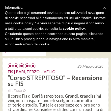
×
Informativa
Questo sito o gli strumenti terzi da questo utilizzati si avvalgono
di cookie necessari al funzionamento ed utili alle finalità illustrate
nella cookie policy. Se vuoi saperne di più o negare il consenso
cookie policy
a tutti o ad alcuni cookie, consulta la
.
FIS| corso per sommelier
Chiudendo questo banner, scorrendo questa pagina, cliccando
su un link o proseguendo la navigazione in altra maniera,
acconsenti all’uso dei cookie.
Tutti i corsi
26 Maggio 2026
FIS | BARI, TERZO LIVELLO
“Corso STREPITOSO” – Recensione
su FIS
di -
Fabio D
Il corso Fis di Bari è strepitoso. Grandi, grandissimi
vini, non si risparmiano e li scelgono con molto
criterio e studio. Tutte le esperienze con loro sono
straordinarie. Consiglierei di dedicarsi un pochino di