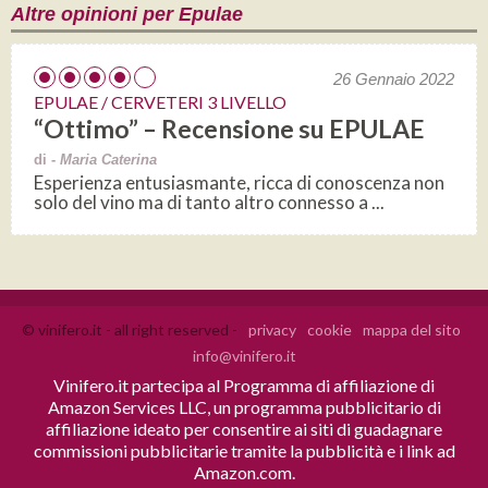
Altre opinioni per Epulae
26 Gennaio 2022
EPULAE / CERVETERI 3 LIVELLO
“Ottimo” – Recensione su EPULAE
di -
Maria Caterina
Esperienza entusiasmante, ricca di conoscenza non
solo del vino ma di tanto altro connesso a ...
© vinifero.it - all right reserved -
privacy
cookie
mappa del sito
info@vinifero.it
Vinifero.it partecipa al Programma di affiliazione di
Amazon Services LLC, un programma pubblicitario di
affiliazione ideato per consentire ai siti di guadagnare
commissioni pubblicitarie tramite la pubblicità e i link ad
Amazon.com.