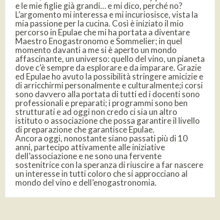
e le mie figlie già grandi… e mi dico, perché no?
L’argomento mi interessa e mi incuriosisce, vista la
mia passione per la cucina. Così è iniziato il mio
percorso in Epulae che mi ha portata a diventare
Maestro Enogastronomo e Sommelier; in quel
momento davanti a me si è aperto un mondo
affascinante, un universo: quello del vino, un pianeta
dove c’è sempre da esplorare e da imparare. Grazie
ed Epulae ho avuto la possibilità stringere amicizie e
di arricchirmi personalmente e culturalmente;i corsi
sono davvero alla portata di tutti ed i docenti sono
professionali e preparati; i programmi sono ben
strutturati e ad oggi non credo ci sia un altro
istituto o associazione che possa garantire il livello
di preparazione che garantisce Epulae.
Ancora oggi, nonostante siano passati più di 10
anni, partecipo attivamente alle iniziative
dell’associazione e ne sono una fervente
sostenitrice con la speranza di riuscire a far nascere
un interesse in tutti coloro che si approcciano al
mondo del vino e dell’enogastronomia.