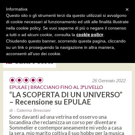
×
Informativa
Questo sito o gli strumenti terzi da questo utilizzati si avvalgono
di cookie necessari al funzionamento ed utili alle finalità illustrate
nella cookie policy. Se vuoi saperne di più o negare il consenso
cookie policy
a tutti o ad alcuni cookie, consulta la
.
Epulae| corso per sommelier
Chiudendo questo banner, scorrendo questa pagina, cliccando
su un link o proseguendo la navigazione in altra maniera,
acconsenti all’uso dei cookie.
Tutti i corsi
26 Gennaio 2022
EPULAE | BRACCIANO FINO AL 3°LIVELLO
“LA SCOPERTA DI UN UNIVERSO”
– Recensione su EPULAE
di -
Caterina Bresciani
Sono davanti ad una vetrina ed osservo una
locandina che reclamizza un corso per diventare
Sommelier e contemporaneamente mi vedo a casa
la sera, mio marito coltiva il suo hobby per la musica